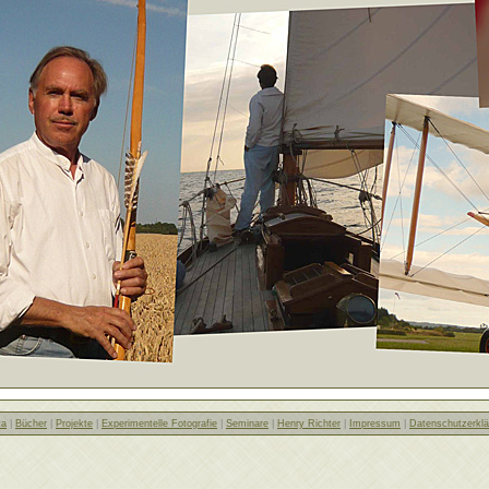
ta
|
Bücher
|
Projekte
|
Experimentelle Fotografie
|
Seminare
|
Henry Richter
|
Impressum
|
Datenschutzerklä