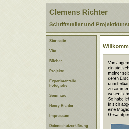
Clemens Richter
Schriftsteller und Projektkünst
Startseite
Willkomm
Vita
Bücher
Von Jugend 
ein statisch
Projekte
meiner selb
deren Ersch
Experimentelle
unmittelbar
Fotografie
zusammenhin
wesentliche
Seminare
So habe ich 
in sich abg
Henry Richter
eine Möglich
Gesamtgesta
Impressum
Cle
Datenschutzerklärung